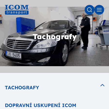
VYHLEDÁV
MEN
Tachografy
TACHOGRAFY
DOPRAVNÍ USKUPENÍ ICOM