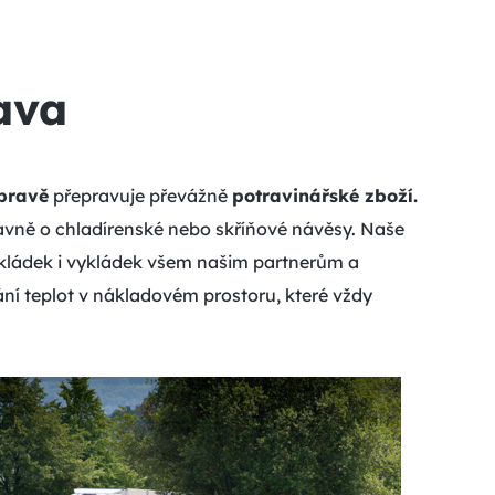
ava
pravě
přepravuje převážně
potravinářské zboží.
hlavně o chladírenské nebo skříňové návěsy. Naše
akládek i vykládek všem našim partnerům a
ní teplot v nákladovém prostoru, které vždy